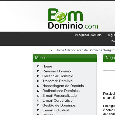
Pesquisar Domínio
Regis
Do
Home
/
Negociação de Domínios
/
Pergun
Menu
Negoc
Home
Renovar Domínio
Gerenciar Domínio
Transferir Domínio
Hospedagem de Domínio
Redirecionar Domínios
Possíve
E-mail Personalizado
circunst
E-mail Corporativo
Gestão de Domínios
Em algun
E-mail Individual
é compra
depender
Preços