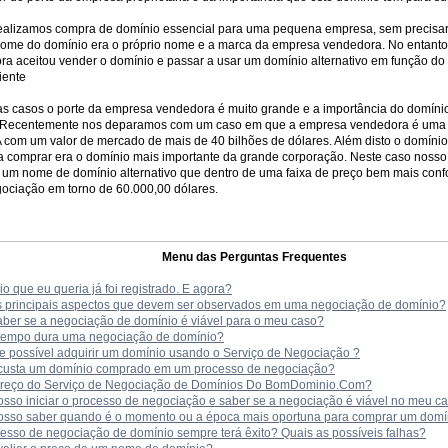
realizamos compra de domínio essencial para uma pequena empresa, sem precisar
nome do domínio era o próprio nome e a marca da empresa vendedora. No entant
a aceitou vender o domínio e passar a usar um domínio alternativo em função d
iente
as casos o porte da empresa vendedora é muito grande e a importância do domín
 Recentemente nos deparamos com um caso em que a empresa vendedora é uma
com um valor de mercado de mais de 40 bilhões de dólares. Além disto o domínio
 comprar era o domínio mais importante da grande corporação. Neste caso nosso 
um nome de domínio alternativo que dentro de uma faixa de preço bem mais confo
ociação em torno de 60.000,00 dólares.
Menu das Perguntas Frequentes
o que eu queria já foi registrado. E agora?
s principais aspectos que devem ser observados em uma negociação de domínio?
ber se a negociação de domínio é viável para o meu caso?
tempo dura uma negociação de domínio?
e possível adquirir um domínio usando o Serviço de Negociação ?
custa um domínio comprado em um processo de negociação?
preço do Serviço de Negociação de Domínios Do BomDominio.Com?
sso iniciar o processo de negociação e saber se a negociação é viável no meu c
sso saber quando é o momento ou a época mais oportuna para comprar um domíni
esso de negociação de domínio sempre terá êxito? Quais as possíveis falhas?