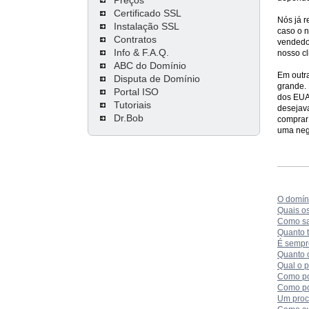
Certificado SSL
Nós já 
Instalação SSL
caso o 
Contratos
vendedor
Info & F.A.Q.
nosso cl
ABC do Domínio
Em outr
Disputa de Domínio
grande.
Portal ISO
dos EUA 
Tutoriais
desejava
Dr.Bob
comprar 
uma neg
O domíni
Quais o
Como sa
Quanto 
É sempr
Quanto 
Qual o 
Como po
Como po
Um proc