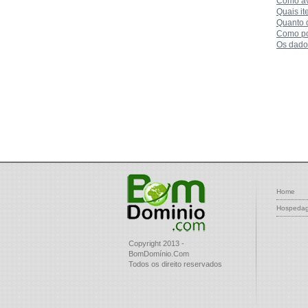
Como av
Quais i
Quanto 
Como po
Os dados
Home
Hospeda
Copyright 2013 -
BomDomínio.Com
Todos os direito reservados