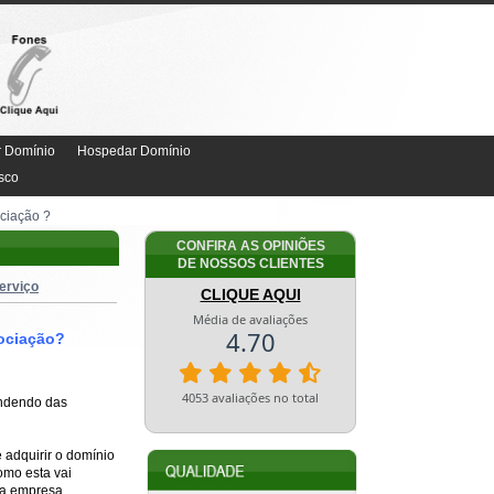
r Domínio
Hospedar Domínio
sco
ciação ?
CONFIRA AS OPINIÕES
DE NOSSOS CLIENTES
erviço
CLIQUE AQUI
gociação?
endendo das
 adquirir o domínio
omo esta vai
ua empresa.