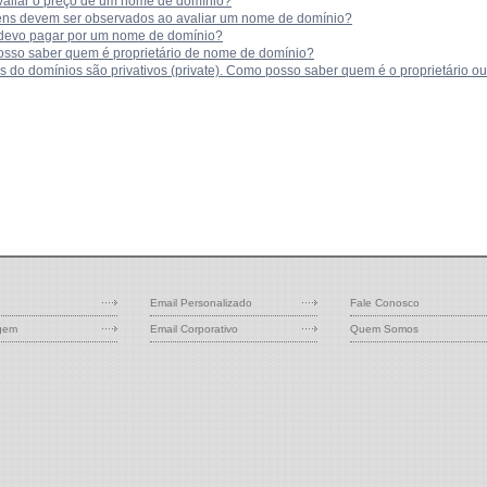
aliar o preço de um nome de domínio?
tens devem ser observados ao avaliar um nome de domínio?
devo pagar por um nome de domínio?
sso saber quem é proprietário de nome de domínio?
 do domínios são privativos (private). Como posso saber quem é o proprietário o
Email Personalizado
Fale Conosco
gem
Email Corporativo
Quem Somos