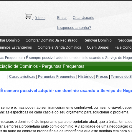
Entrar
Criar Usuário
:
0 Itens
Esqueceu a senha?
trar Domínio
Comprar Domínio Já Registrado
Renovar Domínio
Negocia
mínios Estrangeiros
Compre e Venda Domínios
Quem Somos
Fale Cono
tas Frequentes
/
É sempre possível adquirir um domínio usando o Serviço de Nego
iação de Domínios - Perguntas Frequentes
|
Características
|
Perguntas Frequentes
|
Histórico
|
Preços
|
Termos do S
É sempre possível adquirir um domínio usando o Serviço de Ne
l sempre é, mas pode não ser financeiramente confortável, ou mesmo viável, dep
âncias específicas de cada caso e do seu orçamento para solucionar o problema.
s casos o domínio é tão importante para o proprietário atual, que a única forma de
r a empresa proprietária junto com o domínio. A viabilidade de uma negociação c
 do porte da empresa proprietária e da importância que este domínio tem para s