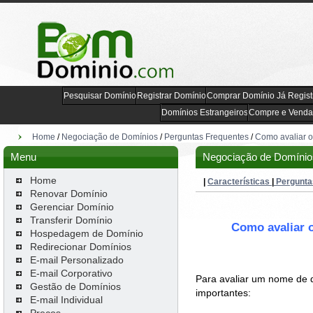
Pesquisar Domínio
Registrar Domínio
Comprar Domínio Já Regist
Domínios Estrangeiros
Compre e Venda
Home
/
Negociação de Domínios
/
Perguntas Frequentes
/
Como avaliar 
Menu
Negociação de Domínios
Home
|
Características
|
Pergunta
Renovar Domínio
Gerenciar Domínio
Transferir Domínio
Como avaliar 
Hospedagem de Domínio
Redirecionar Domínios
E-mail Personalizado
E-mail Corporativo
Para avaliar um nome de 
Gestão de Domínios
importantes:
E-mail Individual
Preços