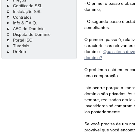
- O primeiro passo é obser
Certificado SSL
domínio;
Instalação SSL
Contratos
- O segundo passo é esta
Info & F.A.Q.
semelhantes.
ABC do Domínio
Disputa de Domínio
O primeiro passo é, relat
Portal ISO
características relevante
Tutoriais
Dr.Bob
domínio:
Quais itens dev
domínio?
O problema está em encon
uma comparação.
Isto ocorre porque a ime
domínio são privadas. As 
sempre, realizadas em leil
Investidores só compram 
los posteriormente.
Se você precisa de um no
provável que você encontr