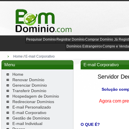
Pesquisar Domínio
Registrar Domínio
Comprar Domínio Já Regist
Domínios Estrangeiros
Compre e Venda
Home
/
E-mail Corporativo
Menu
E-mail Corporativo
Home
Servidor De
Renovar Domínio
Gerenciar Domínio
Solução comp
Transferir Domínio
Hospedagem de Domínio
Agora com preç
Redirecionar Domínios
E-mail Personalizado
E-mail Corporativo
Gestão de Domínios
E-mail Individual
O QUE É?
Preços