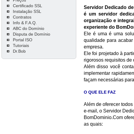
Certificado SSL
Servidor Dedicado d
Instalação SSL
é um servidor dedic
Contratos
organização e integra
Info & F.A.Q.
experiente do BomDo
ABC do Domínio
Ele é uma é uma soluçã
Disputa de Domínio
Portal ISO
qualidade para acabar
Tutoriais
empresa.
Dr.Bob
Ele foi projetado à par
rigorosos requisitos de
Além disso você cont
implementar rapidamen
façam necessárias para 
O QUE ELE FAZ
Além de oferecer todos 
e-mail, o Servidor Ded
BomDominio.Com oferece
as quais: