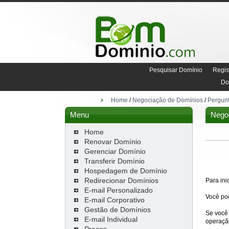
Pesquisar Domínio
Regis
Do
Home
/
Negociação de Domínios
/
Pergun
Menu
Negoc
Home
Renovar Domínio
Gerenciar Domínio
Transferir Domínio
Hospedagem de Domínio
Redirecionar Domínios
Para ini
E-mail Personalizado
Você pod
E-mail Corporativo
Gestão de Domínios
Se você
E-mail Individual
operaçã
Preços