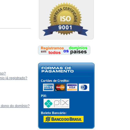
aso?
o já registrado?
u dono do domínio?