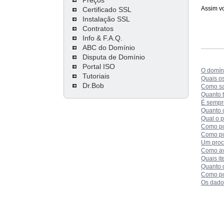
Assim vo
Certificado SSL
Instalação SSL
Contratos
Info & F.A.Q.
ABC do Domínio
Disputa de Domínio
Portal ISO
O domíni
Tutoriais
Quais o
Dr.Bob
Como sa
Quanto 
É sempr
Quanto 
Qual o 
Como po
Como po
Um proc
Como av
Quais i
Quanto 
Como po
Os dados