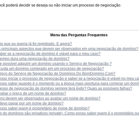
cê poderá decidir se deseja ou não iniciar um processo de negociação.
Menu das Perguntas Frequentes
o que eu queria já foi registrado. E agora?
s principais aspectos que devem ser observados em uma negociação de domínio?
ber se a negociação de domínio é viável para o meu caso?
tempo dura uma negociação de domínio?
e possível adquirir um domínio usando o Serviço de Negociação ?
custa um domínio comprado em um processo de negociação?
preço do Serviço de Negociação de Domínios Do BomDominio.Com?
sso iniciar o processo de negociação e saber se a negociação é viável no meu c
sso saber quando é o momento ou a época mais oportuna para comprar um domíni
esso de negociação de domínio sempre terá êxito? Quais as possíveis falhas?
aliar o preço de um nome de domínio?
tens devem ser observados ao avaliar um nome de domínio?
devo pagar por um nome de domínio?
sso saber quem é proprietário de nome de domínio?
 do domínios são privativos (private). Como posso saber quem é o proprietário o