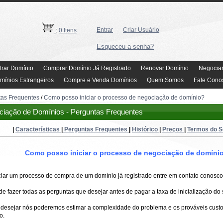
Entrar
Criar Usuário
:
0 Itens
Esqueceu a senha?
trar Domínio
Comprar Domínio Já Registrado
Renovar Domínio
Negocia
mínios Estrangeiros
Compre e Venda Domínios
Quem Somos
Fale Cono
tas Frequentes
/
Como posso iniciar o processo de negociação de domínio?
iação de Domínios - Perguntas Frequentes
|
Características
|
Perguntas Frequentes
|
Histórico
|
Preços
|
Termos do S
Como posso iniciar o processo de negociação de domíni
ciar um processo de compra de um domínio já registrado entre em contato conosco
e fazer todas as perguntas que desejar antes de pagar a taxa de inicialização do 
 desejar nós poderemos estimar a complexidade do problema e os prováveis custo
o.