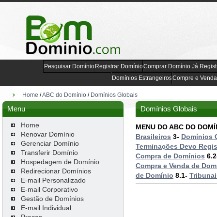
Pesquisar Domínio
Registrar Domínio
Comprar Domínio Já Regist
Domínios Estrangeiros
Compre e Venda
Home
/
ABC do Domínio
/
Domínios Globais
Menu
Domínios Globais
Home
MENU DO ABC DO DOMÍN
Renovar Domínio
Brasileiros
3-
Domínios 
Gerenciar Domínio
Terminações Devo Regis
Transferir Domínio
Compra de Domínios
6.2
Hospedagem de Domínio
Compra e Venda de Dom
Redirecionar Domínios
de Domínio
8.1-
Tribuna
E-mail Personalizado
E-mail Corporativo
Gestão de Domínios
E-mail Individual
Preços