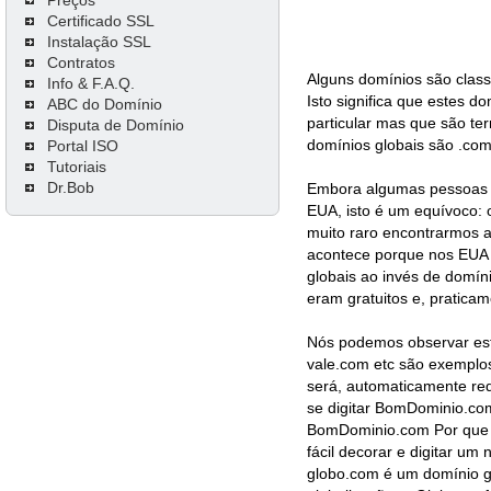
Certificado SSL
Instalação SSL
Contratos
Alguns domínios são class
Info & F.A.Q.
Isto significa que estes 
ABC do Domínio
particular mas que são te
Disputa de Domínio
domínios globais são .com, 
Portal ISO
Tutoriais
Dr.Bob
Embora algumas pessoas 
EUA, isto é um equívoco: 
muito raro encontrarmos a
acontece porque nos EUA 
globais ao invés de domín
eram gratuitos e, pratica
Nós podemos observar est
vale.com etc são exemplos
será, automaticamente re
se digitar BomDominio.com
BomDominio.com Por que i
fácil decorar e digitar um
globo.com é um domínio gl