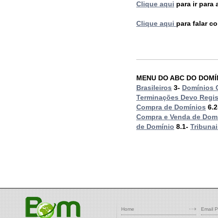
Clique aqui
para ir para
Clique aqui
para falar c
MENU DO ABC DO DOMÍN
Brasileiros
3-
Domínios 
Terminações Devo Regis
Compra de Domínios
6.2
Compra e Venda de Dom
de Domínio
8.1-
Tribuna
Home
Email P