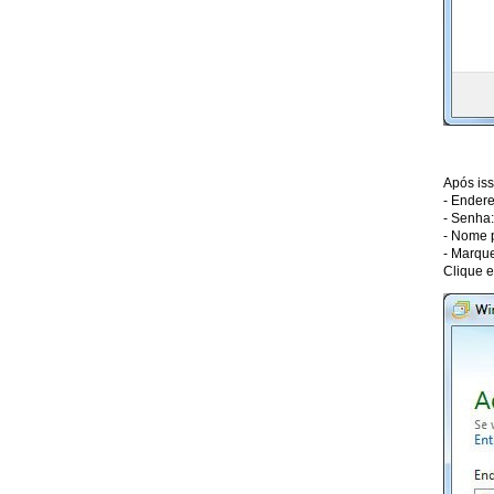
Após is
- Endere
- Senha:
- Nome 
- Marque
Clique 