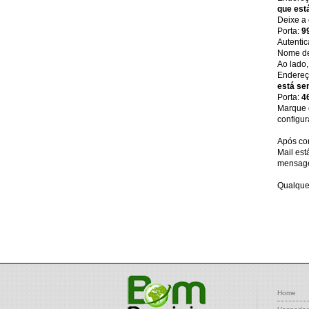
que est
Deixe a
Porta:
9
Autenti
Nome de 
Ao lado,
Endereç
está se
Porta:
4
Marque
configur
Após con
Mail est
mensage
Qualque
Home