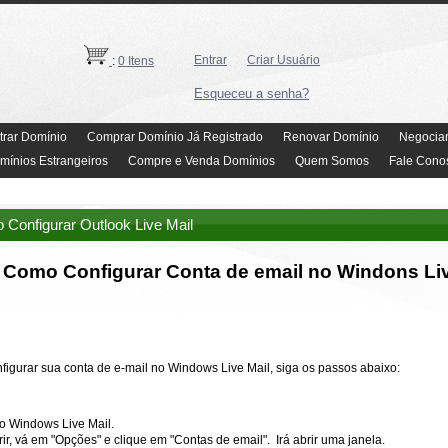
Entrar
Criar Usuário
:
0 Itens
Esqueceu a senha?
trar Domínio
Comprar Domínio Já Registrado
Renovar Domínio
Negocia
mínios Estrangeiros
Compre e Venda Domínios
Quem Somos
Fale Cono
Configurar Outlook Live Mail
Como Configurar Conta de email no Windons Liv
figurar sua conta de e-mail no Windows Live Mail, siga os passos abaixo:
 o Windows Live Mail.
ir, vá em "Opções" e clique em "Contas de email". Irá abrir uma janela.