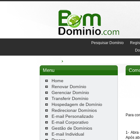
Pesquisar Domínio
Regis
Do
Menu
Como 
Home
Renovar Domínio
Gerenciar Domínio
Transferir Domínio
Hospedagem de Domínio
Redirecionar Domínios
Para con
E-mail Personalizado
E-mail Corporativo
Gestão de Domínios
1- Abra
E-mail Individual
Após abr
Preços