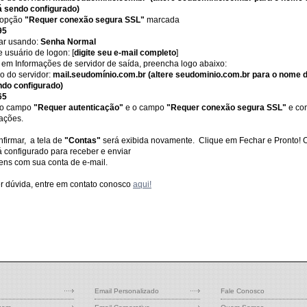
á sendo configurado)
 opção
"Requer conexão segura SSL"
marcada
95
car usando:
Senha Normal
usuário de logon: [
digite seu e-mail completo
]
 em Informações de servidor de saída, preencha logo abaixo:
o do servidor:
mail.seudomínio.com.br (altere seudominio.com.br para o nome 
ndo configurado)
65
 o campo
"Requer autenticação"
e o campo
"Requer conexão segura SSL"
e con
ações.
firmar, a tela de
"Contas"
será exibida novamente. Clique em Fechar e Pronto! 
á configurado para receber e enviar
ns com sua conta de e-mail.
r dúvida, entre em contato conosco
aqui!
Email Personalizado
Fale Conosco