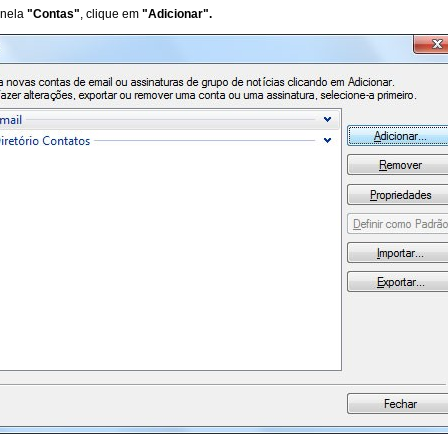
anela
"Contas"
, clique em
"Adicionar".