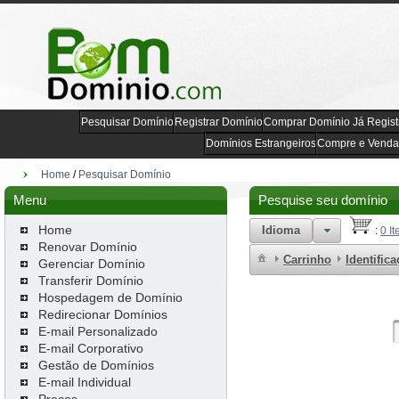
Pesquisar Domínio
Registrar Domínio
Comprar Domínio Já Regist
Domínios Estrangeiros
Compre e Venda
Home
/
Pesquisar Domínio
Menu
Pesquise seu domínio
Home
Idioma
:
0 It
Renovar Domínio
Carrinho
Identific
Gerenciar Domínio
Transferir Domínio
Hospedagem de Domínio
Redirecionar Domínios
E-mail Personalizado
E-mail Corporativo
Gestão de Domínios
E-mail Individual
Preços